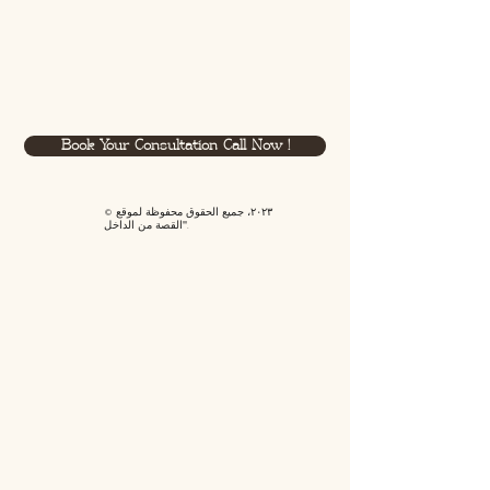
Book Your Consultation Call Now !
© ٢٠٢٣، جميع الحقوق محفوظة لموقع
"القصة من الداخل".