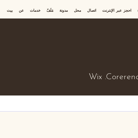
احجز عبر الإنترنت
اتصال
محل
مدونة
مَلَفّ
خدمات
عن
بيت
Wix .Coreren