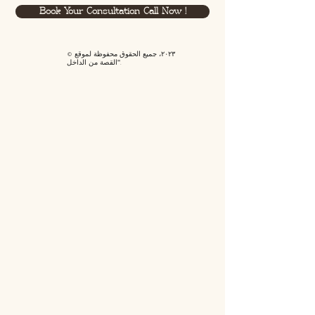
Book Your Consultation Call Now !
© ٢٠٢٣، جميع الحقوق محفوظة لموقع
"القصة من الداخل".